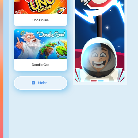
Uno Online
Doodle God
Mehr