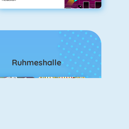
Ruhmeshalle
ahjongg Solitaire
Mahjong 4