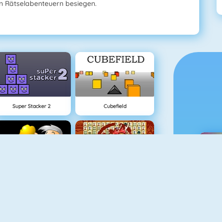
en Rätselabenteuern besiegen.
Super Stacker 2
Cubefield
Goldsucher 1
Mahjong Connect
M