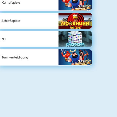
Kampfspiele
Schießspiele
3D
Turmverteidigung