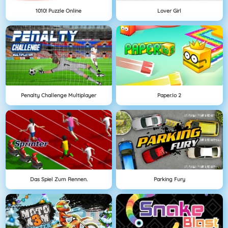
1010! Puzzle Online
Lover Girl
Penalty Challenge Multiplayer
Paper.io 2
Das Spiel Zum Rennen.
Parking Fury