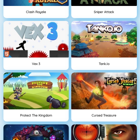
Clash Royale
Sniper Attack
Vex 3
Tank.io
Protect The Kingdom
Cursed Treasure