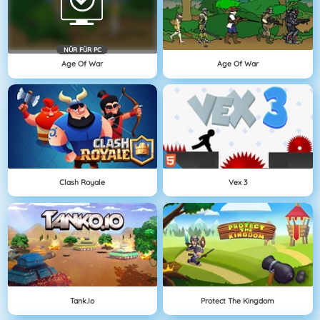
NÜR FÜR PC
Age Of War
Age Of War
Clash Royale
Vex 3
Tank.io
Protect The Kingdom