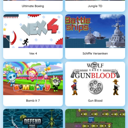
Ultimate Boxing
Jungle TD
Vex 4
Schiffe Versenken
Bomb It 7
Gun Blood