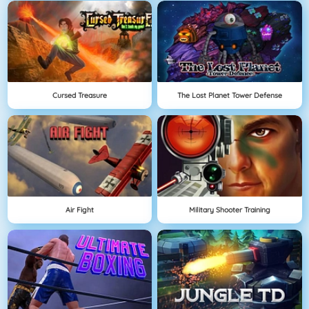
Cursed Treasure
The Lost Planet Tower Defense
Air Fight
Military Shooter Training