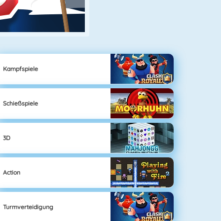
Kampfspiele
Schießspiele
3D
Action
Turmverteidigung