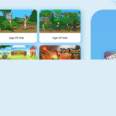
Age Of War
Age Of War
Protect The Kingdom
Cursed Treasure
M
Military Shooter Training
Jungle TD