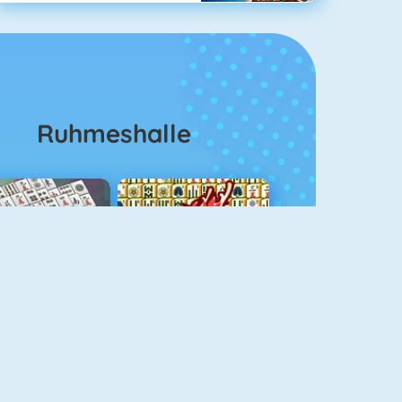
Ruhmeshalle
ahjongg Solitaire
Mahjong 4