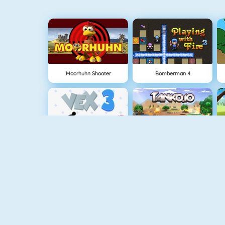
Moorhuhn Shooter
Bomberman 4
Vex 3
Tank.io
The Lost Planet Tower Defense
Air Fight