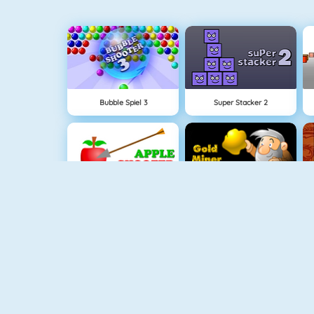
Bubble Spiel 3
Super Stacker 2
Apfel Schießen
Goldsucher 1
Krismas Mahjong
Fishy 1