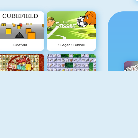
Cubefield
1 Gegen 1 Fußball
Mahjong Connect
Connect 2
M
1010! Puzzle Online
Lover Girl