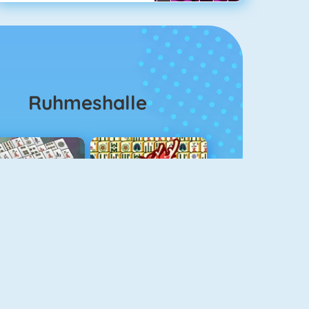
Ruhmeshalle
ahjongg Solitaire
Mahjong 4