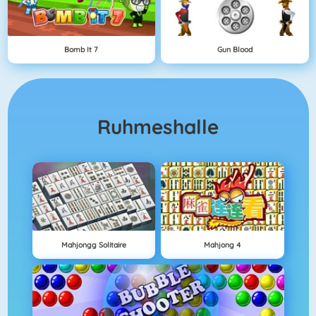
Bomb It 7
Gun Blood
Ruhmeshalle
Mahjongg Solitaire
Mahjong 4