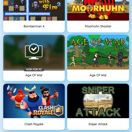
Bomberman 4
Moorhuhn Shooter
NÜR FÜR PC
Age Of War
Age Of War
Clash Royale
Sniper Attack