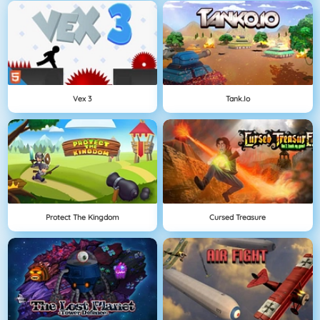
Vex 3
Tank.io
Protect The Kingdom
Cursed Treasure