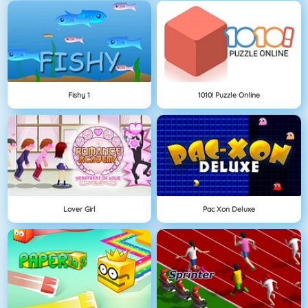
Fishy 1
1010! Puzzle Online
Lover Girl
Pac Xon Deluxe