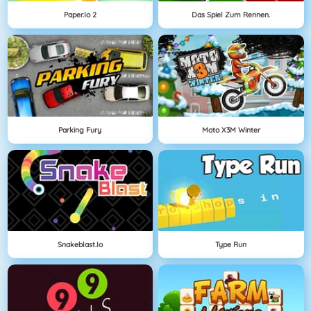
Paper.io 2
Das Spiel Zum Rennen.
Parking Fury
Moto X3M Winter
Snakeblast.io
Type Run