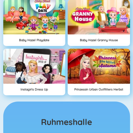
Baby Hazel Playdate
Baby Hazel Granny House
Instagirls Dress Up
Prinzessin Urban Outfitters Herbst
Ruhmeshalle