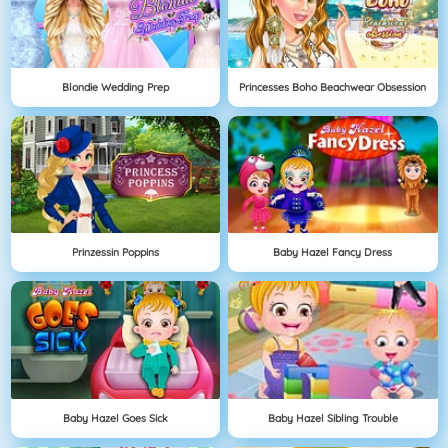
Blondie Wedding Prep
Princesses Boho Beachwear Obsession
Prinzessin Poppins
Baby Hazel Fancy Dress
Baby Hazel Goes Sick
Baby Hazel Sibling Trouble