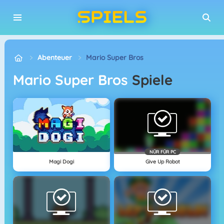
Abenteuer
Mario Super Bros
Mario Super Bros
Spiele
NÜR FÜR PC
Magi Dogi
Give Up Robot