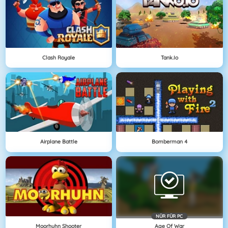
Clash Royale
Tank.io
Airplane Battle
Bomberman 4
NÜR FÜR PC
Moorhuhn Shooter
Age Of War