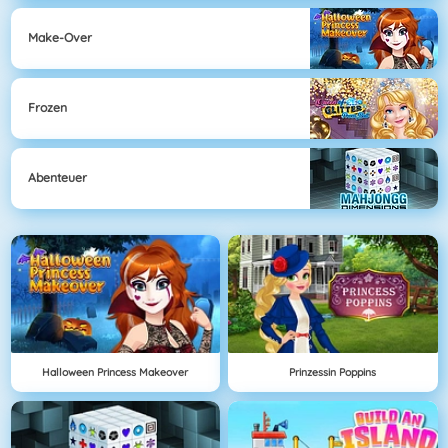
Make-Over
Frozen
Abenteuer
Halloween Princess Makeover
Prinzessin Poppins