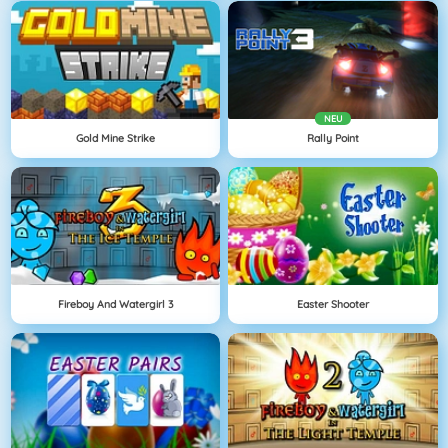
NEU
Gold Mine Strike
Rally Point
Fireboy And Watergirl 3
Easter Shooter