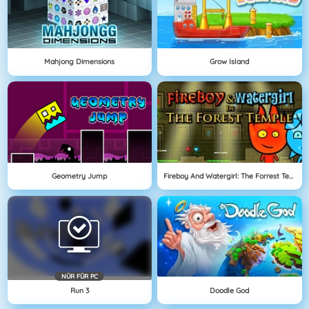
Mahjong Dimensions
Grow Island
Geometry Jump
Fireboy And Watergirl: The Forrest Temple
NÜR FÜR PC
Run 3
Doodle God