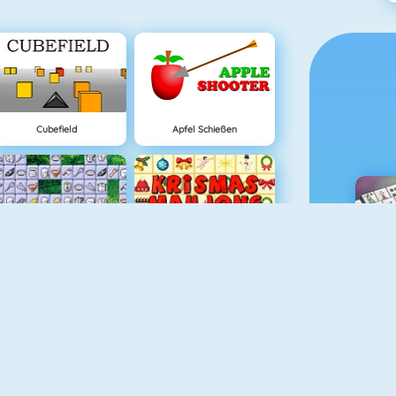
Cubefield
Apfel Schießen
Connect 2
Krismas Mahjong
M
Lover Girl
Pac Xon Deluxe