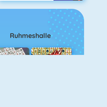
Ruhmeshalle
ahjongg Solitaire
Mahjong 4