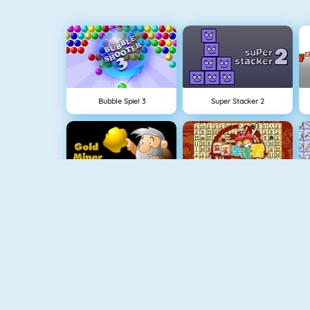
Bubble Spiel 3
Super Stacker 2
Goldsucher 1
Mahjong Connect
Fishy 1
1010! Puzzle Online