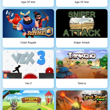
Age Of War
Age Of War
Clash Royale
Sniper Attack
Vex 3
Tank.io