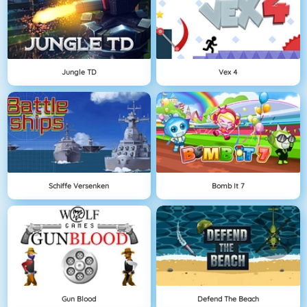
Jungle TD
Vex 4
Schiffe Versenken
Bomb It 7
Gun Blood
Defend The Beach