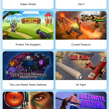
Sniper Attack
Vex 3
Protect The Kingdom
Cursed Treasure
The Lost Planet Tower Defense
Air Fight