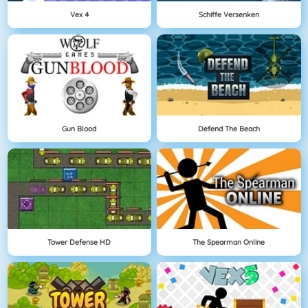
Vex 4
Schiffe Versenken
Gun Blood
Defend The Beach
Tower Defense HD
The Spearman Online