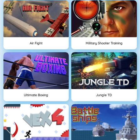
Air Fight
Military Shooter Training
Ultimate Boxing
Jungle TD