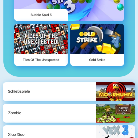
Bubble Spiel 3
Tiles Of The Unexpected
Gold Strike
Schießspiele
Zombie
Xiao Xiao