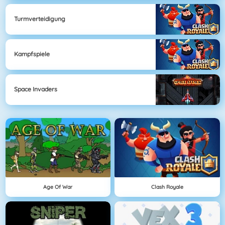
Turmverteidigung
Kampfspiele
Space Invaders
Age Of War
Clash Royale