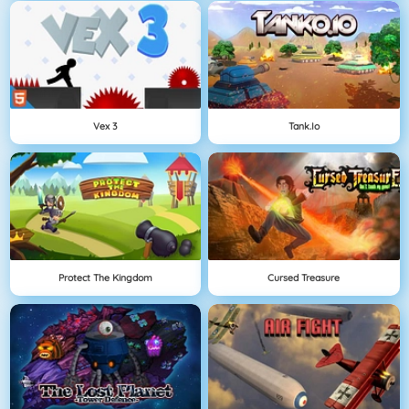
Vex 3
Tank.io
Protect The Kingdom
Cursed Treasure