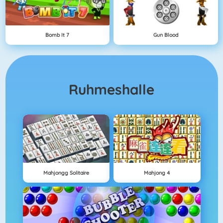
Bomb It 7
Gun Blood
Ruhmeshalle
Mahjongg Solitaire
Mahjong 4