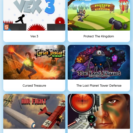
Vex 3
Protect The Kingdom
Cursed Treasure
The Lost Planet Tower Defense