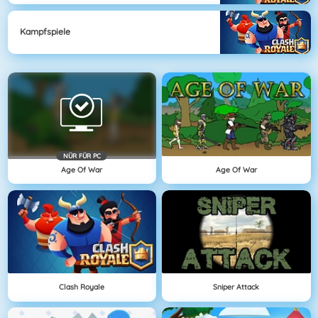
Kampfspiele
NÜR FÜR PC
Age Of War
Age Of War
Clash Royale
Sniper Attack