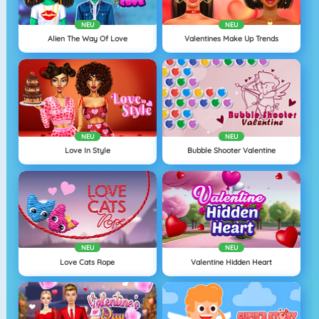
NEU
NEU
Alien The Way Of Love
Valentines Make Up Trends
NEU
NEU
Love In Style
Bubble Shooter Valentine
NEU
NEU
Love Cats Rope
Valentine Hidden Heart