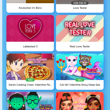
NÜR FÜR PC
Knutschen Im Büro
Love Tester
Liebestest 3
Real Love Tester
NEU
NEU
Sara's Cooking Class: Valentine Pizza
Cat Girl Valentine Story Deep Sea