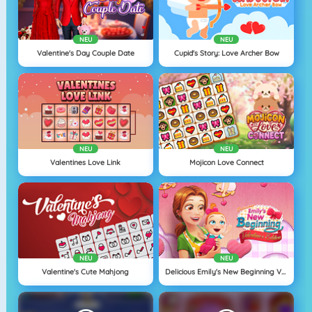
NEU
NEU
Valentine's Day Couple Date
Cupid's Story: Love Archer Bow
NEU
NEU
Valentines Love Link
Mojicon Love Connect
NEU
NEU
Valentine's Cute Mahjong
Delicious Emily's New Beginning Valentine's Edition