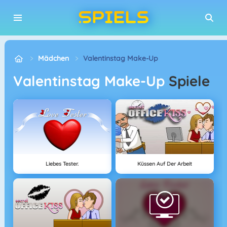
Mädchen
Valentinstag Make-Up
Valentinstag Make-Up
Spiele
Liebes Tester.
Küssen Auf Der Arbeit