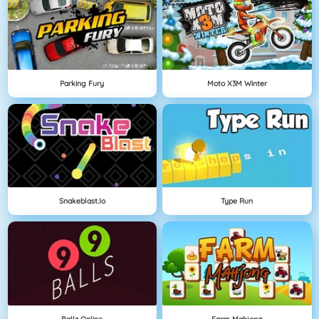
Parking Fury
Moto X3M Winter
Snakeblast.io
Type Run
Ballz Online
Farm Mahjong