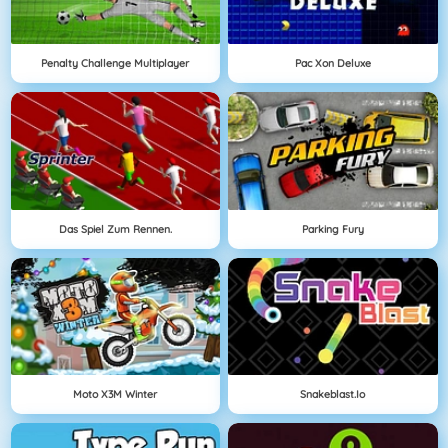
Penalty Challenge Multiplayer
Pac Xon Deluxe
Das Spiel Zum Rennen.
Parking Fury
Moto X3M Winter
Snakeblast.io