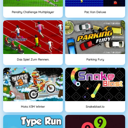
Penalty Challenge Multiplayer
Pac Xon Deluxe
Das Spiel Zum Rennen.
Parking Fury
Moto X3M Winter
Snakeblast.io