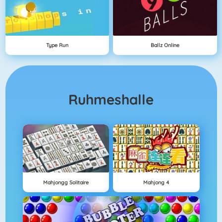
Type Run
Ballz Online
Ruhmeshalle
Mahjongg Solitaire
Mahjong 4