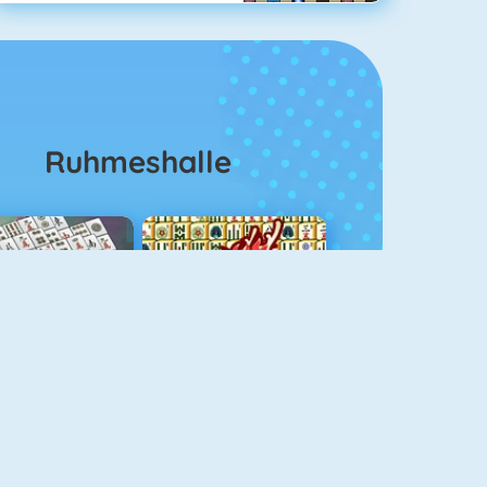
Ruhmeshalle
ahjongg Solitaire
Mahjong 4