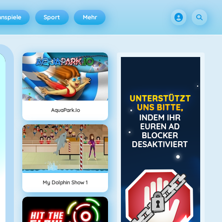
nspiele
Sport
Mehr
AquaPark.io
My Dolphin Show 1