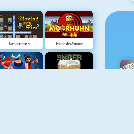
Bomberman 4
Moorhuhn Shooter
Clash Royale
Sniper Attack
M
Protect The Kingdom
Cursed Treasure