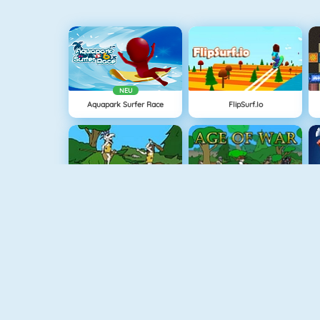
NEU
Aquapark Surfer Race
FlipSurf.io
Age Of War
Age Of War
Vex 3
Tank.io