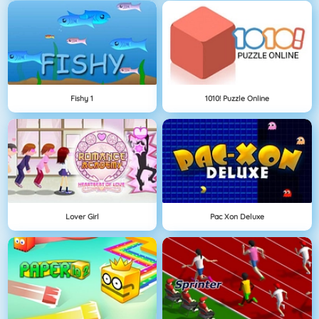
Fishy 1
1010! Puzzle Online
Lover Girl
Pac Xon Deluxe