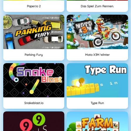
Paper.io 2
Das Spiel Zum Rennen.
Parking Fury
Moto X3M Winter
Snakeblast.io
Type Run