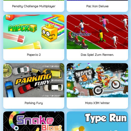
Penalty Challenge Multiplayer
Pac Xon Deluxe
Paper.io 2
Das Spiel Zum Rennen.
Parking Fury
Moto X3M Winter