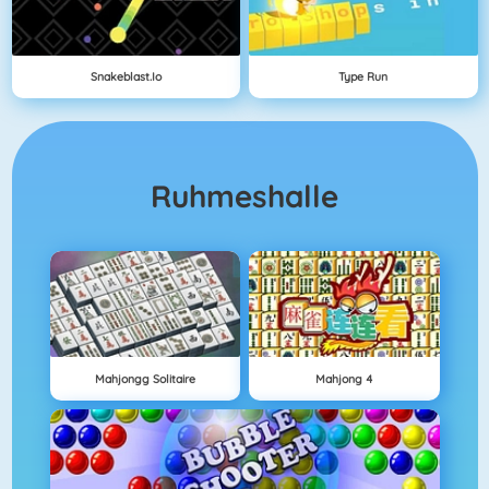
Snakeblast.io
Type Run
Ruhmeshalle
Mahjongg Solitaire
Mahjong 4