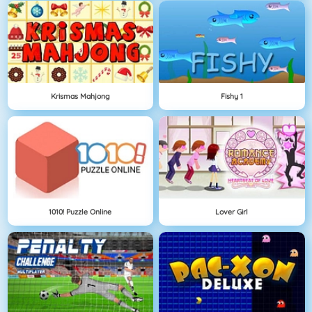
Krismas Mahjong
Fishy 1
1010! Puzzle Online
Lover Girl