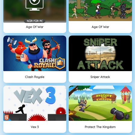
NÜR FÜR PC
Age Of War
Age Of War
Clash Royale
Sniper Attack
Vex 3
Protect The Kingdom