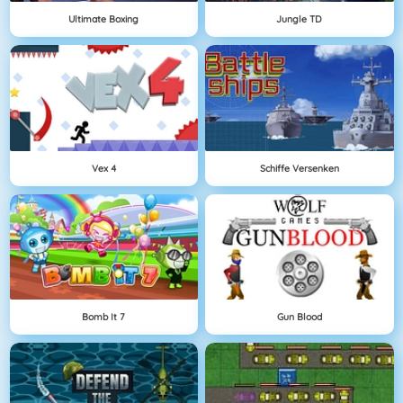
Ultimate Boxing
Jungle TD
Vex 4
Schiffe Versenken
Bomb It 7
Gun Blood