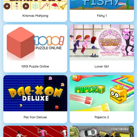
Krismas Mahjong
Fishy 1
1010! Puzzle Online
Lover Girl
Pac Xon Deluxe
Paper.io 2