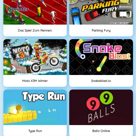
Das Spiel Zum Rennen.
Parking Fury
Moto X3M Winter
Snakeblast.io
Type Run
Ballz Online