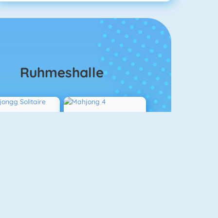
Ruhmeshalle
ahjongg Solitaire
Mahjong 4