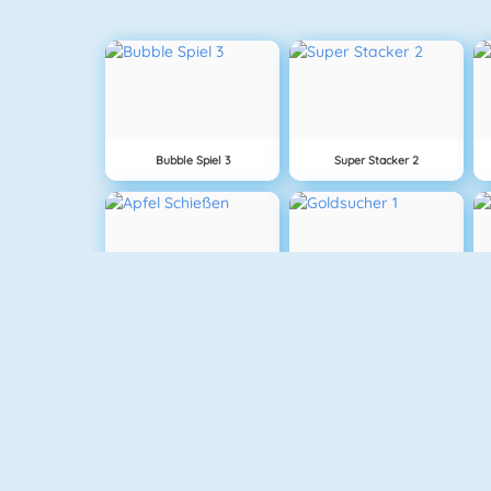
Bubble Spiel 3
Super Stacker 2
Apfel Schießen
Goldsucher 1
Krismas Mahjong
Fishy 1