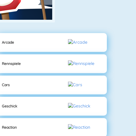
Arcade
Rennspiele
Cars
Geschick
Reaction