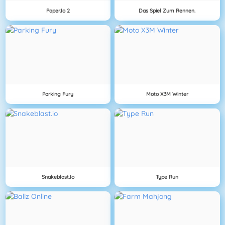
Paper.io 2
Das Spiel Zum Rennen.
Parking Fury
Moto X3M Winter
Snakeblast.io
Type Run