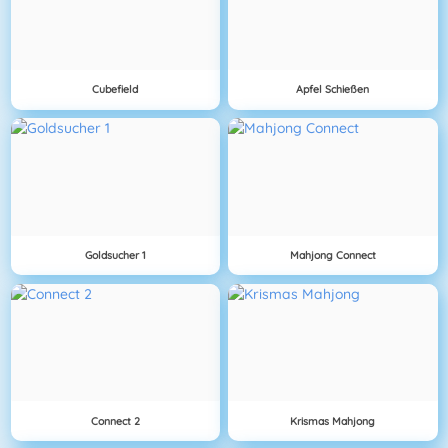
Cubefield
Apfel Schießen
Goldsucher 1
Mahjong Connect
Connect 2
Krismas Mahjong