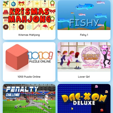
Krismas Mahjong
Fishy 1
1010! Puzzle Online
Lover Girl