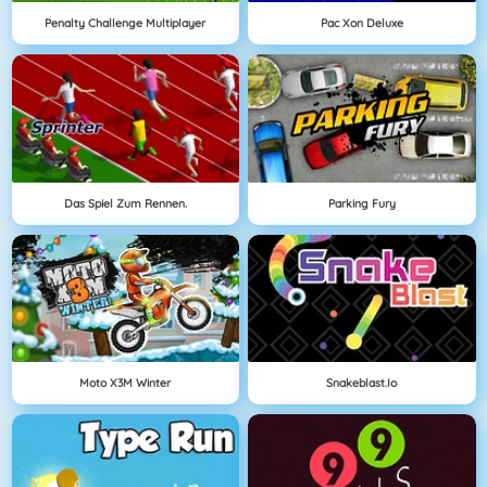
Penalty Challenge Multiplayer
Pac Xon Deluxe
Das Spiel Zum Rennen.
Parking Fury
Moto X3M Winter
Snakeblast.io