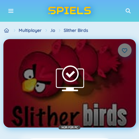
Multiplayer
.io
Slither Birds
NÜR FÜR PC