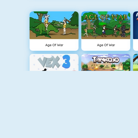
Age Of War
Age Of War
Vex 3
Tank.io
The Lost Planet Tower Defense
Air Fight