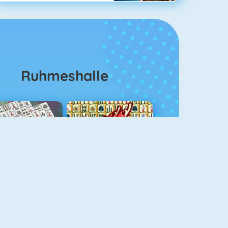
Ruhmeshalle
ahjongg Solitaire
Mahjong 4