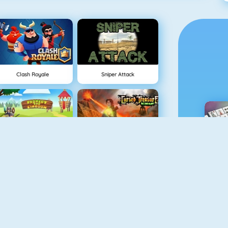
Clash Royale
Sniper Attack
Protect The Kingdom
Cursed Treasure
M
Military Shooter Training
Ultimate Boxing