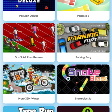
Pac Xon Deluxe
Paper.io 2
Das Spiel Zum Rennen.
Parking Fury
Moto X3M Winter
Snakeblast.io