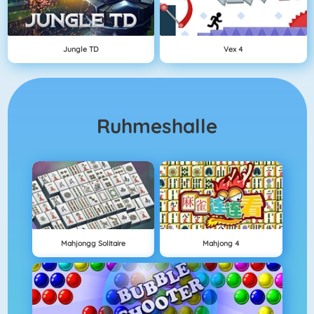
Jungle TD
Vex 4
Ruhmeshalle
Mahjongg Solitaire
Mahjong 4