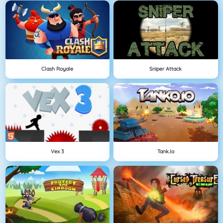
Clash Royale
Sniper Attack
Vex 3
Tank.io