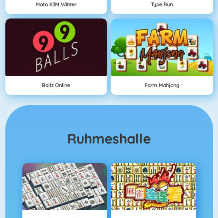
Moto X3M Winter
Type Run
Ballz Online
Farm Mahjong
Ruhmeshalle