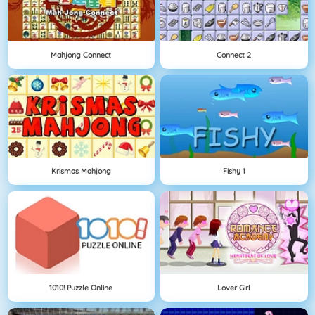
Mahjong Connect
Connect 2
Krismas Mahjong
Fishy 1
1010! Puzzle Online
Lover Girl