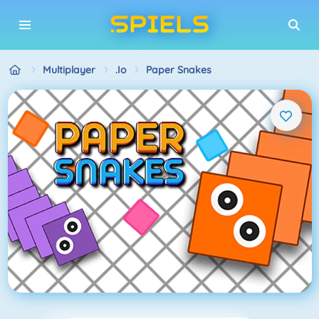
Multiplayer
.io
Paper Snakes