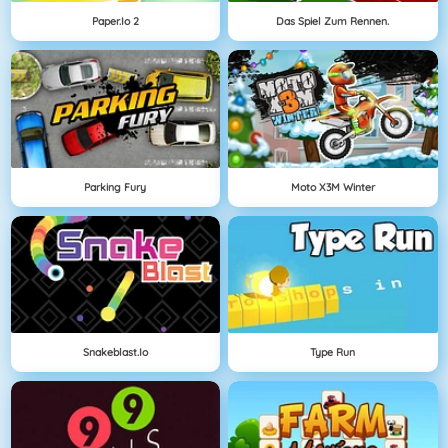
Paper.io 2
Das Spiel Zum Rennen.
Parking Fury
Moto X3M Winter
Snakeblast.io
Type Run