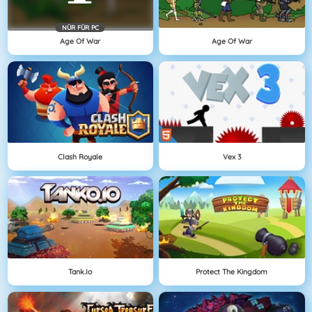
NÜR FÜR PC
Age Of War
Age Of War
Clash Royale
Vex 3
Tank.io
Protect The Kingdom