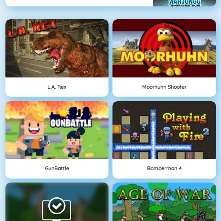
L.A. Rex
Moorhuhn Shooter
GunBattle
Bomberman 4