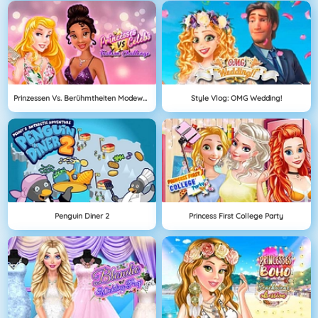
Prinzessen Vs. Berühmtheiten Modewettbewerb
Style Vlog: OMG Wedding!
Penguin Diner 2
Princess First College Party