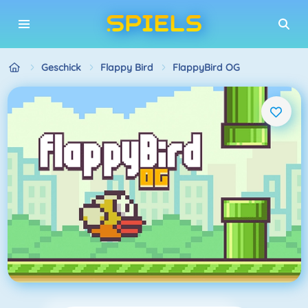
Geschick
Flappy Bird
FlappyBird OG