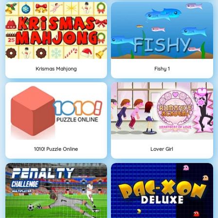
Krismas Mahjong
Fishy 1
1010! Puzzle Online
Lover Girl