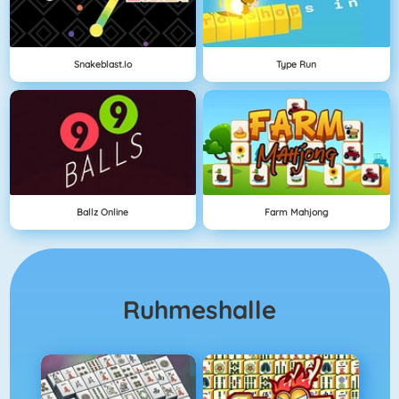
Snakeblast.io
Type Run
Ballz Online
Farm Mahjong
Ruhmeshalle