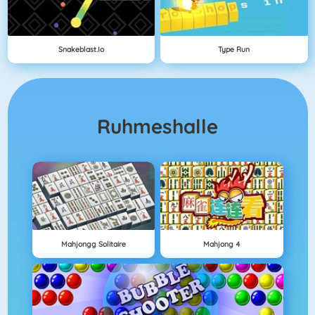
Snakeblast.io
Type Run
Ruhmeshalle
Mahjongg Solitaire
Mahjong 4