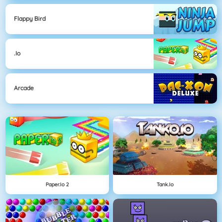
Flappy Bird
.io
Arcade
Paper.io 2
Tank.io