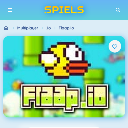
Multiplayer
.io
Flaap.io