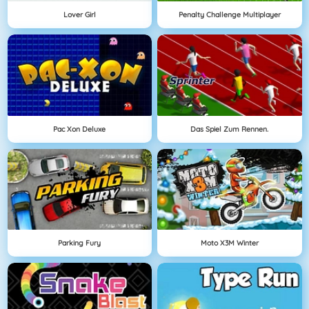
Lover Girl
Penalty Challenge Multiplayer
Pac Xon Deluxe
Das Spiel Zum Rennen.
Parking Fury
Moto X3M Winter