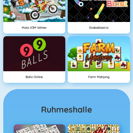
Moto X3M Winter
Snakeblast.io
Ballz Online
Farm Mahjong
Ruhmeshalle