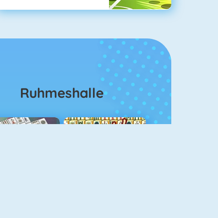
Ruhmeshalle
ahjongg Solitaire
Mahjong 4