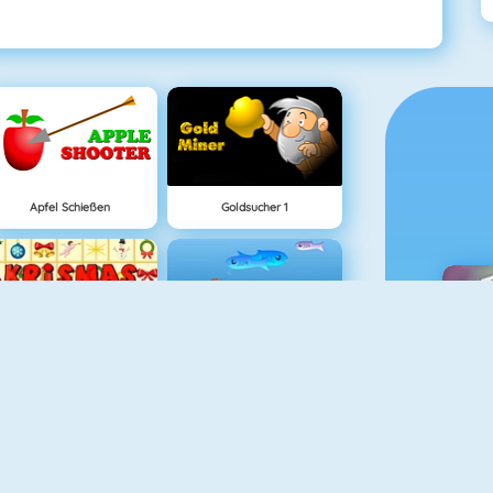
Apfel Schießen
Goldsucher 1
Krismas Mahjong
Fishy 1
M