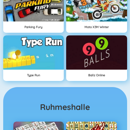
Parking Fury
Moto X3M Winter
Type Run
Ballz Online
Ruhmeshalle