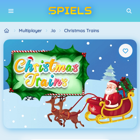
Multiplayer
.io
Christmas Trains