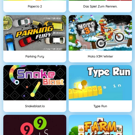
Paper.io 2
Das Spiel Zum Rennen.
Parking Fury
Moto X3M Winter
Snakeblast.io
Type Run