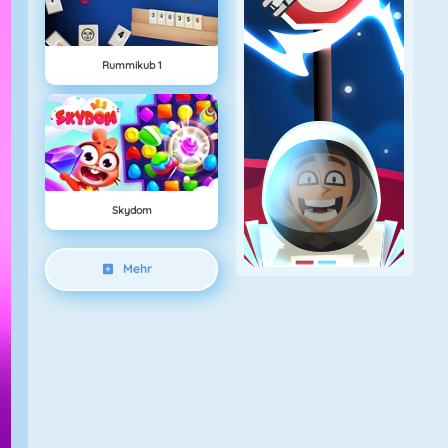
Rummikub 1
Skydom
Mehr