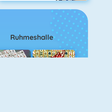
Ruhmeshalle
ahjongg Solitaire
Mahjong 4