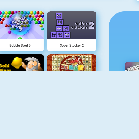
Bubble Spiel 3
Super Stacker 2
Goldsucher 1
Mahjong Connect
M
Fishy 1
1010! Puzzle Online