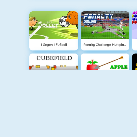
1 Gegen 1 Fußball
Penalty Challenge Multiplayer
Cubefield
Apfel Schießen
Connect 2
Krismas Mahjong