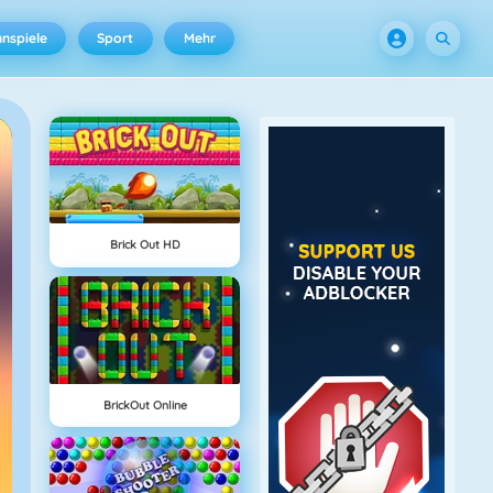
nspiele
Sport
Mehr
Brick Out HD
BrickOut Online