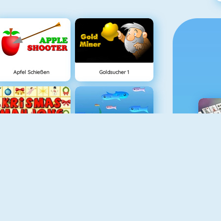
Apfel Schießen
Goldsucher 1
Krismas Mahjong
Fishy 1
M
Penalty Challenge Multiplayer
Pac Xon Deluxe