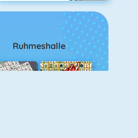
Ruhmeshalle
ahjongg Solitaire
Mahjong 4