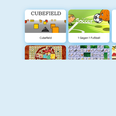
Cubefield
1 Gegen 1 Fußball
Mahjong Connect
Connect 2
1010! Puzzle Online
Lover Girl