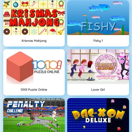
Krismas Mahjong
Fishy 1
1010! Puzzle Online
Lover Girl