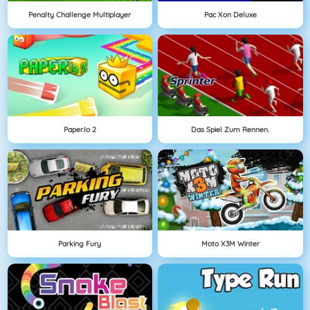
Penalty Challenge Multiplayer
Pac Xon Deluxe
Paper.io 2
Das Spiel Zum Rennen.
Parking Fury
Moto X3M Winter