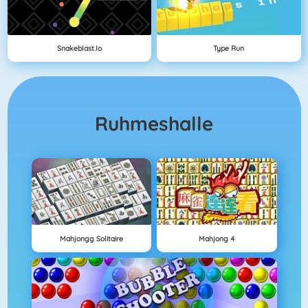
Snakeblast.io
Type Run
Ruhmeshalle
Mahjongg Solitaire
Mahjong 4