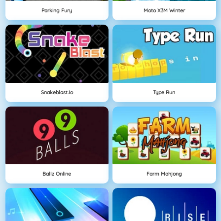
Parking Fury
Moto X3M Winter
Snakeblast.io
Type Run
Ballz Online
Farm Mahjong