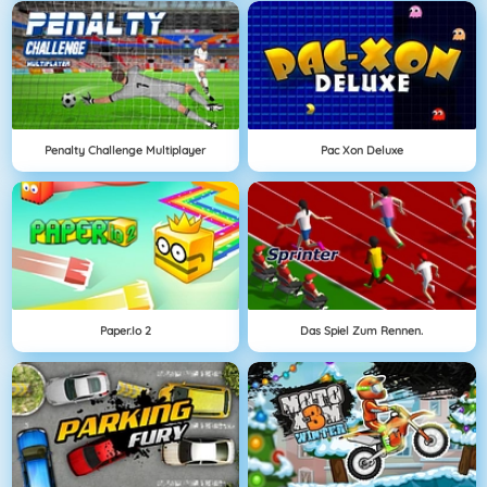
Penalty Challenge Multiplayer
Pac Xon Deluxe
Paper.io 2
Das Spiel Zum Rennen.