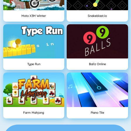
Moto X3M Winter
Snakeblast.io
Type Run
Ballz Online
Farm Mahjong
Piano Tile